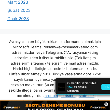
Mart 2023
Şubat 2023
Ocak 2023
Avrasya'nın en büyük reklam platformunda olmak için
Microsoft Teams:
reklam@avrasyamarketing.com
adresimizden veya Telegram: @Avrasyamarketing
adresimizden irtibat kurabilirsiniz. (Tek iletişim
adreslerimiz teams / telegram ve mail adresimizdir.
Harici hiçbir iletişim adresimiz bulunmamaktadır.
Lütfen itibar etmeyiniz.) Türkiye yasalarına göre 7258
sayılı kanun uyarınca yasa dışı bahis oynamanın
cezaları mevcuttur. Şu an bulunduğunuz site hiç bir
şekilde illegal bahis oyunları oynatmıyor ve oynamaya
aracı olmuyordur.
aronbet
|
betsibet
|
slotmatik
|
ruyabet
|
casinomuyelik
|
yesmorebet
|
kozmobet
|
×
admiralcasino
"