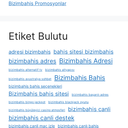
Bizimbahis Promosyonlar
Etiket Bulutu
bahis sitesi bizimbahis
adresi bizimbahis
Bizimbahis Adresi
bizimbahis adres
bizimbahis alternatif tv
bizimbahis altyapısı
Bizimbahis Bahis
bizimbahis avustralya sohbet
bizimbahis bahis seçenekleri
Bizimbahis bahis sitesi
bizimbahis başarılı adres
bizimbahis bingo jackpot
bizimbahis blackjack oyunu
bizimbahis canli
bizimbahis büyüleyici casino atmosferi
bizimbahis canli destek
bizimbahis canli maç izle
bizimbahis canlı bahis