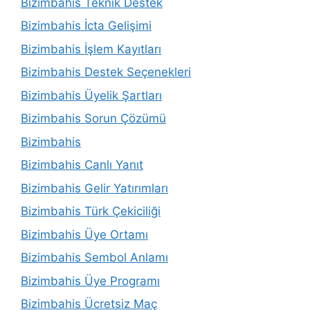
Bizimbahis Teknik Destek
Bizimbahis İcta Gelişimi
Bizimbahis İşlem Kayıtları
Bizimbahis Destek Seçenekleri
Bizimbahis Üyelik Şartları
Bizimbahis Sorun Çözümü
Bizimbahis
Bizimbahis Canlı Yanıt
Bizimbahis Gelir Yatırımları
Bizimbahis Türk Çekiciliği
Bizimbahis Üye Ortamı
Bizimbahis Sembol Anlamı
Bizimbahis Üye Programı
Bizimbahis Ücretsiz Maç