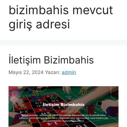
bizimbahis mevcut
giriş adresi
İletişim Bizimbahis
Mayıs 22, 2024
Yazarı:
admin