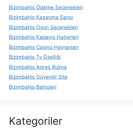
Bizimbahis Ödeme Seçenekleri
Bizimbahis Kazanma Şansı
Bizimbahis Oyun Seçenekleri
Bizimbahis Kapanış Haberleri
Bizimbahis Casino Hayranları
Bizimbahis Tv Özelliği
Bizimbahis Adres Bulma
Bizimbahis Güvenilir Site
Bizimbahis Bahisleri
Kategoriler