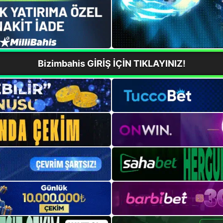
Bizimbahis GİRİŞ İÇİN TIKLAYINIZ!