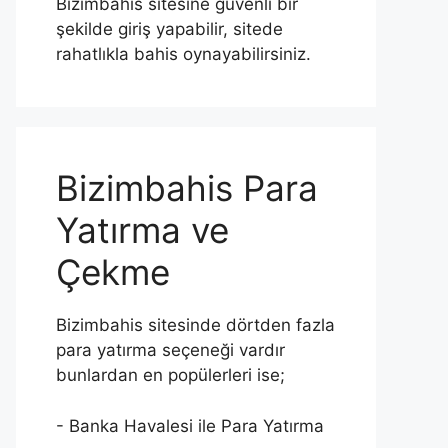
Bizimbahis sitesine güvenli bir
şekilde giriş yapabilir, sitede
rahatlıkla bahis oynayabilirsiniz.
Bizimbahis Para
Yatırma ve
Çekme
Bizimbahis sitesinde dörtden fazla
para yatırma seçeneği vardır
bunlardan en popülerleri ise;
- Banka Havalesi ile Para Yatırma