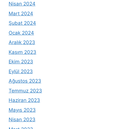
Nisan 2024
Mart 2024
Şubat 2024
Ocak 2024
Aralık 2023
Kasım 2023
Ekim 2023
Eylül 2023
Ağustos 2023
Temmuz 2023
Haziran 2023
Mayıs 2023
Nisan 2023