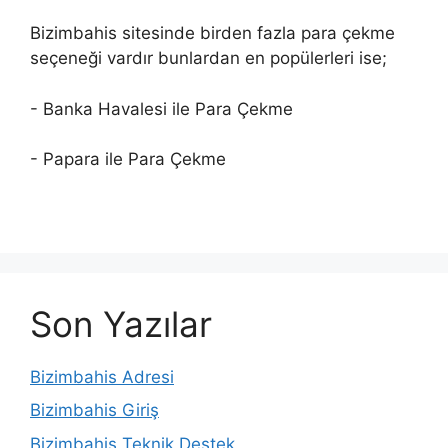
Bizimbahis sitesinde birden fazla para çekme
seçeneği vardır bunlardan en popülerleri ise;
- Banka Havalesi ile Para Çekme
- Papara ile Para Çekme
Son Yazılar
Bizimbahis Adresi
Bizimbahis Giriş
Bizimbahis Teknik Destek