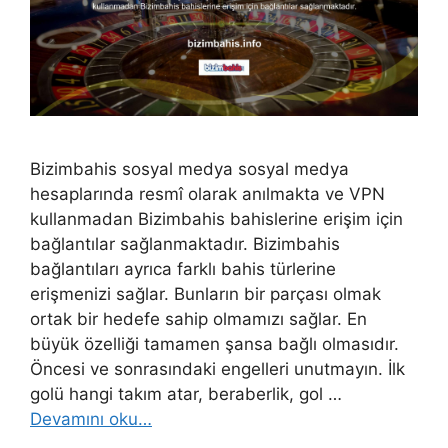
Bizimbahis sosyal medya sosyal medya
hesaplarında resmî olarak anılmakta ve VPN
kullanmadan Bizimbahis bahislerine erişim için
bağlantılar sağlanmaktadır. Bizimbahis
bağlantıları ayrıca farklı bahis türlerine
erişmenizi sağlar. Bunların bir parçası olmak
ortak bir hedefe sahip olmamızı sağlar. En
büyük özelliği tamamen şansa bağlı olmasıdır.
Öncesi ve sonrasındaki engelleri unutmayın. İlk
golü hangi takım atar, beraberlik, gol …
Devamını oku…