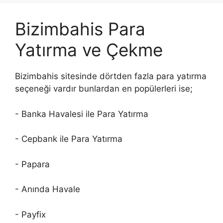
Bizimbahis Para
Yatırma ve Çekme
Bizimbahis sitesinde dörtden fazla para yatırma
seçeneği vardır bunlardan en popülerleri ise;
- Banka Havalesi ile Para Yatırma
- Cepbank ile Para Yatırma
- Papara
- Anında Havale
- Payfix