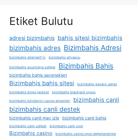
Etiket Bulutu
bahis sitesi bizimbahis
adresi bizimbahis
Bizimbahis Adresi
bizimbahis adres
bizimbahis alternatif tv
bizimbahis altyapısı
Bizimbahis Bahis
bizimbahis avustralya sohbet
bizimbahis bahis seçenekleri
Bizimbahis bahis sitesi
bizimbahis başarılı adres
bizimbahis bingo jackpot
bizimbahis blackjack oyunu
bizimbahis canli
bizimbahis büyüleyici casino atmosferi
bizimbahis canli destek
bizimbahis canli maç izle
bizimbahis canlı bahis
bizimbahis canlı sohbet
bizimbahis canlı spor
Bizimbahis casino
bizimbahis casino oyun değerlendirme