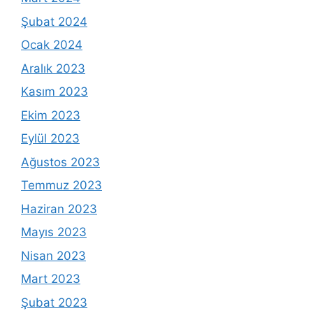
Şubat 2024
Ocak 2024
Aralık 2023
Kasım 2023
Ekim 2023
Eylül 2023
Ağustos 2023
Temmuz 2023
Haziran 2023
Mayıs 2023
Nisan 2023
Mart 2023
Şubat 2023