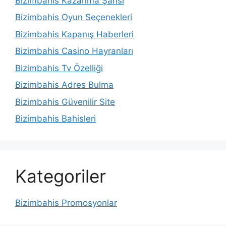
Bizimbahis Kazanma Şansı
Bizimbahis Oyun Seçenekleri
Bizimbahis Kapanış Haberleri
Bizimbahis Casino Hayranları
Bizimbahis Tv Özelliği
Bizimbahis Adres Bulma
Bizimbahis Güvenilir Site
Bizimbahis Bahisleri
Kategoriler
Bizimbahis Promosyonlar