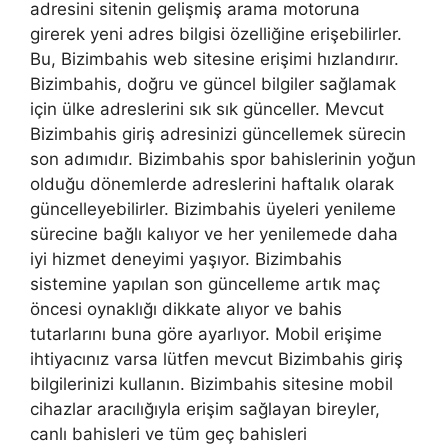
adresini sitenin gelişmiş arama motoruna
girerek yeni adres bilgisi özelliğine erişebilirler.
Bu, Bizimbahis web sitesine erişimi hızlandırır.
Bizimbahis, doğru ve güncel bilgiler sağlamak
için ülke adreslerini sık sık günceller. Mevcut
Bizimbahis giriş adresinizi güncellemek sürecin
son adımıdır. Bizimbahis spor bahislerinin yoğun
olduğu dönemlerde adreslerini haftalık olarak
güncelleyebilirler. Bizimbahis üyeleri yenileme
sürecine bağlı kalıyor ve her yenilemede daha
iyi hizmet deneyimi yaşıyor. Bizimbahis
sistemine yapılan son güncelleme artık maç
öncesi oynaklığı dikkate alıyor ve bahis
tutarlarını buna göre ayarlıyor. Mobil erişime
ihtiyacınız varsa lütfen mevcut Bizimbahis giriş
bilgilerinizi kullanın. Bizimbahis sitesine mobil
cihazlar aracılığıyla erişim sağlayan bireyler,
canlı bahisleri ve tüm geç bahisleri