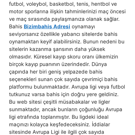
futbol, ​​voleybol, basketbol, ​​tenis, hentbol ve
motor sporlarına ilişkin tahminlerinizi maç öncesi
ve maç sırasında paylaşmanıza olanak sağlar.
Bahis
Bizimbahis Adresi
oynamayı
seviyorsanız özellikle yabancı sitelerde bahis
oynamaktan keyif alabilirsiniz. Bunun nedeni bu
sitelerin kazanma şansının daha yüksek
olmasıdır. Küresel kayıp skoru oranı ülkemizin
birçok kayıp puanının üzerindedir. Dünya
çapında her biri geniş yelpazede bahis
seçenekleri sunan çok sayıda çevrimiçi bahis
platformu bulunmaktadır. Avrupa ligi veya futbol
tutkunuz varsa bahis için doğru yere geldiniz.
Bu web sitesi çeşitli müsabakalar ve ligler
sunmaktadır, ancak bunların çoğunluğu Avrupa
ligi etrafında toplanmıştır. Bu ligdeki ideal
maçınızı kolayca keşfedeceksiniz. İddialar
sitesinde Avrupa Ligi ile ilgili çok sayıda