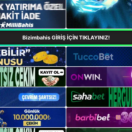
Bizimbahis GİRİŞ İÇİN TIKLAYINIZ!