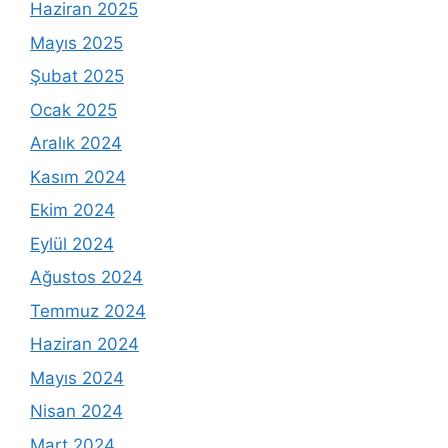
Haziran 2025
Mayıs 2025
Şubat 2025
Ocak 2025
Aralık 2024
Kasım 2024
Ekim 2024
Eylül 2024
Ağustos 2024
Temmuz 2024
Haziran 2024
Mayıs 2024
Nisan 2024
Mart 2024