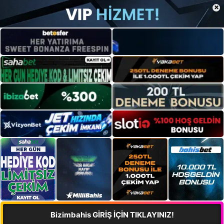
×
Bizimbahis GİRİŞ İÇİN TIKLAYINIZ!