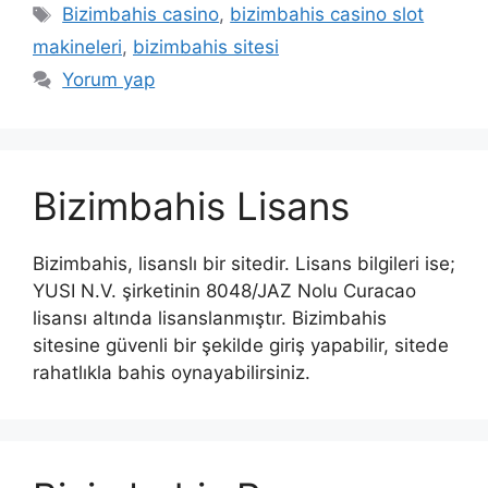
Etiketler
Bizimbahis casino
,
bizimbahis casino slot
makineleri
,
bizimbahis sitesi
Yorum yap
Bizimbahis Lisans
Bizimbahis, lisanslı bir sitedir. Lisans bilgileri ise;
YUSI N.V. şirketinin 8048/JAZ Nolu Curacao
lisansı altında lisanslanmıştır. Bizimbahis
sitesine güvenli bir şekilde giriş yapabilir, sitede
rahatlıkla bahis oynayabilirsiniz.