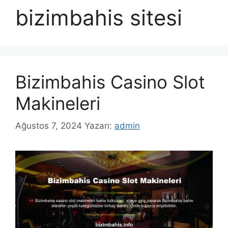
bizimbahis sitesi
Bizimbahis Casino Slot
Makineleri
Ağustos 7, 2024
Yazarı:
admin