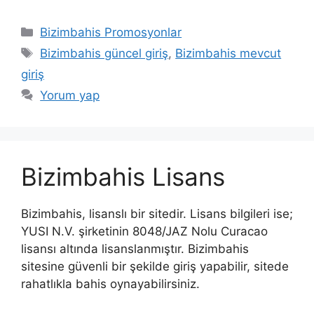
Kategoriler
Bizimbahis Promosyonlar
Etiketler
Bizimbahis güncel giriş
,
Bizimbahis mevcut
giriş
Yorum yap
Bizimbahis Lisans
Bizimbahis, lisanslı bir sitedir. Lisans bilgileri ise;
YUSI N.V. şirketinin 8048/JAZ Nolu Curacao
lisansı altında lisanslanmıştır. Bizimbahis
sitesine güvenli bir şekilde giriş yapabilir, sitede
rahatlıkla bahis oynayabilirsiniz.