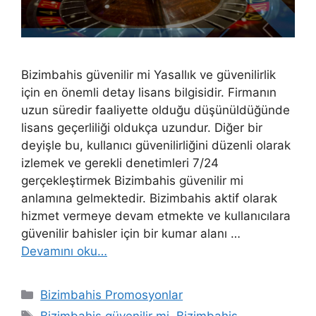
Bizimbahis güvenilir mi Yasallık ve güvenilirlik
için en önemli detay lisans bilgisidir. Firmanın
uzun süredir faaliyette olduğu düşünüldüğünde
lisans geçerliliği oldukça uzundur. Diğer bir
deyişle bu, kullanıcı güvenilirliğini düzenli olarak
izlemek ve gerekli denetimleri 7/24
gerçekleştirmek Bizimbahis güvenilir mi
anlamına gelmektedir. Bizimbahis aktif olarak
hizmet vermeye devam etmekte ve kullanıcılara
güvenilir bahisler için bir kumar alanı …
Devamını oku…
Kategoriler
Bizimbahis Promosyonlar
Etiketler