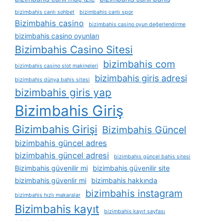
bizimbahis canlı sohbet
bizimbahis canlı spor
Bizimbahis casino
bizimbahis casino oyun değerlendirme
bizimbahis casino oyunları
Bizimbahis Casino Sitesi
bizimbahis com
bizimbahis casino slot makineleri
bizimbahis giris adresi
bizimbahis dünya bahis sitesi
bizimbahis giris yap
Bizimbahis Giriş
Bizimbahis Girişi
Bizimbahis Güncel
bizimbahis güncel adres
bizimbahis güncel adresi
bizimbahis güncel bahis sitesi
Bizimbahis güvenilir mi
bizimbahis güvenilir site
bizimbahis güvenlir mi
bizimbahis hakkında
bizimbahis instagram
bizimbahis hızlı makaralar
Bizimbahis kayıt
bizimbahis kayıt sayfası