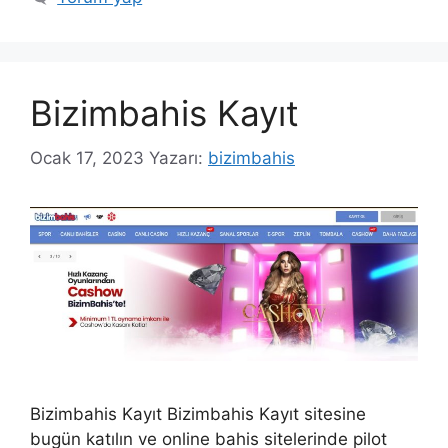
Bizimbahis Kayıt
Ocak 17, 2023
Yazarı:
bizimbahis
Bizimbahis Kayıt Bizimbahis Kayıt sitesine
bugün katılın ve online bahis sitelerinde pilot