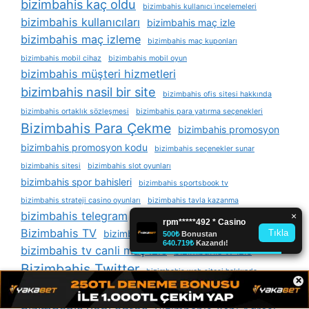
bizimbahis kaç oldu
bizimbahis kullanıcı i̇ncelemeleri
bizimbahis kullanıcıları
bizimbahis maç izle
bizimbahis maç izleme
bizimbahis maç kuponları
bizimbahis mobil cihaz
bizimbahis mobil oyun
bizimbahis müşteri hizmetleri
bizimbahis nasil bir site
bizimbahis ofis sitesi hakkında
bizimbahis ortaklık sözleşmesi
bizimbahis para yatırma seçenekleri
Bizimbahis Para Çekme
bizimbahis promosyon
bizimbahis promosyon kodu
bizimbahis seçenekler sunar
bizimbahis sitesi
bizimbahis slot oyunları
bizimbahis spor bahisleri
bizimbahis sportsbook tv
bizimbahis strateji casino oyunları
bizimbahis tavla kazanma
bizimbahis telegram
bizimbahis tema desteği
Bizimbahis TV
bizimbahis tv canli maç
bizimbahis tv canli maç izle
bizimbahis tv izle
Bizimbahis Twitter
bizimbahis web sitesi hakkında
×
Bizimbahis Whatsapp
bizimbahis yatırım