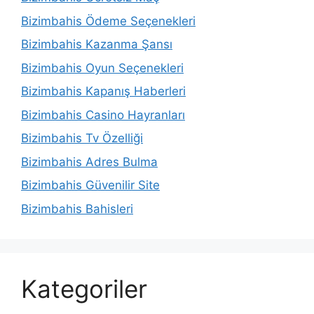
Bizimbahis Ödeme Seçenekleri
Bizimbahis Kazanma Şansı
Bizimbahis Oyun Seçenekleri
Bizimbahis Kapanış Haberleri
Bizimbahis Casino Hayranları
Bizimbahis Tv Özelliği
Bizimbahis Adres Bulma
Bizimbahis Güvenilir Site
Bizimbahis Bahisleri
Kategoriler