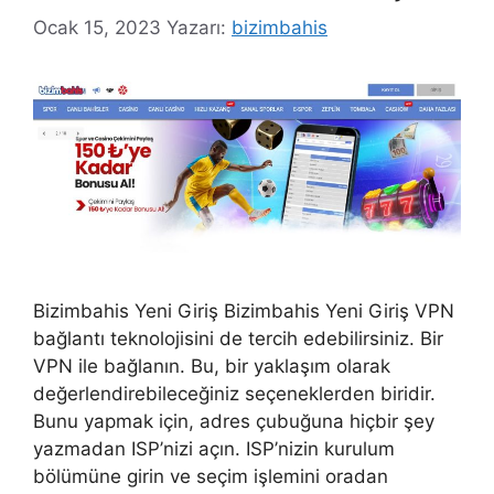
Ocak 15, 2023
Yazarı:
bizimbahis
Bizimbahis Yeni Giriş Bizimbahis Yeni Giriş VPN
bağlantı teknolojisini de tercih edebilirsiniz. Bir
VPN ile bağlanın. Bu, bir yaklaşım olarak
değerlendirebileceğiniz seçeneklerden biridir.
Bunu yapmak için, adres çubuğuna hiçbir şey
yazmadan ISP’nizi açın. ISP’nizin kurulum
bölümüne girin ve seçim işlemini oradan