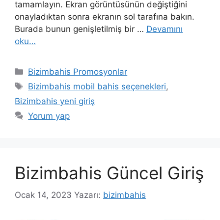
tamamlayın. Ekran görüntüsünün değiştiğini
onayladıktan sonra ekranın sol tarafına bakın.
Burada bunun genişletilmiş bir …
Devamını
oku…
Kategoriler
Bizimbahis Promosyonlar
Etiketler
Bizimbahis mobil bahis seçenekleri
,
Bizimbahis yeni giriş
Yorum yap
Bizimbahis Güncel Giriş
Ocak 14, 2023
Yazarı:
bizimbahis