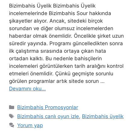
Bizimbahis Üyelik Bizimbahis Üyelik
incelemelerinde Bizimbahis Sour hakkında
şikayetler alıyor. Ancak, sitedeki birçok
sorundan ve diğer olumsuz incelemelerden
haberdar olmak önemlidir. Öncelikle şirket uzun
süredir yayında. Programı güncelledikten sonra
ilk çalıştırma sırasında ortaya çıkan hata
ortadan kalktı. Bu nedenle bahisçilerin
incelemeleri görüntülerken tarih aralığını kontrol
etmeleri önemlidir. Çünkü geçmişte sorunlu
görülen programlar artık sitede sorun …
Devamını oku…
Kategoriler
Bizimbahis Promosyonlar
Etiketler
Bizimbahis canlı oyun izle
,
Bizimbahis üyelik
Yorum yap