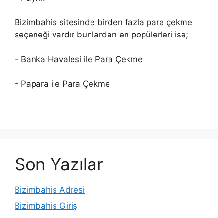
Bizimbahis sitesinde birden fazla para çekme
seçeneği vardır bunlardan en popülerleri ise;
- Banka Havalesi ile Para Çekme
- Papara ile Para Çekme
Son Yazılar
Bizimbahis Adresi
Bizimbahis Giriş