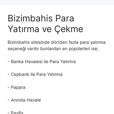
Bizimbahis Para
Yatırma ve Çekme
Bizimbahis sitesinde dörtden fazla para yatırma
seçeneği vardır bunlardan en popülerleri ise;
- Banka Havalesi ile Para Yatırma
- Cepbank ile Para Yatırma
- Papara
- Anında Havale
- Payfix