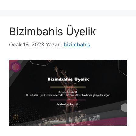
Bizimbahis Üyelik
Ocak 18, 2023
Yazarı:
bizimbahis