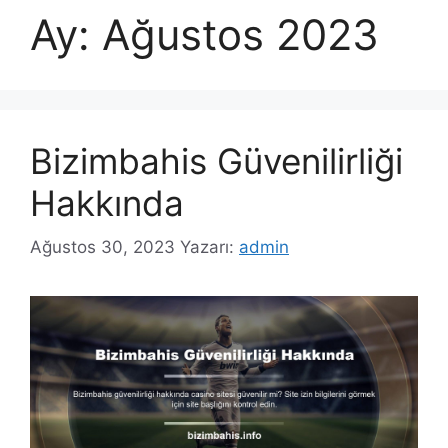
Ay:
Ağustos 2023
Bizimbahis Güvenilirliği
Hakkında
Ağustos 30, 2023
Yazarı:
admin