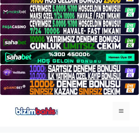
İçeriğe
atla
Menü