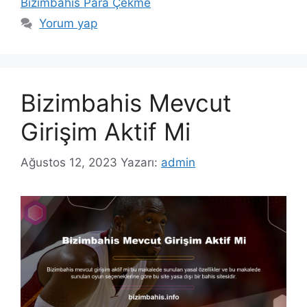
Bizimbahis Para Çekme
Yorum yap
Bizimbahis Mevcut
Girişim Aktif Mi
Ağustos 12, 2023
Yazarı:
admin