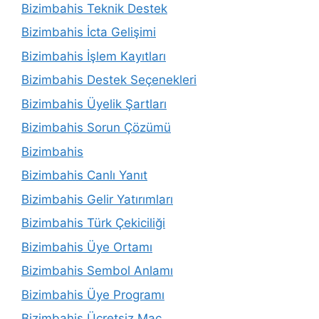
Bizimbahis Teknik Destek
Bizimbahis İcta Gelişimi
Bizimbahis İşlem Kayıtları
Bizimbahis Destek Seçenekleri
Bizimbahis Üyelik Şartları
Bizimbahis Sorun Çözümü
Bizimbahis
Bizimbahis Canlı Yanıt
Bizimbahis Gelir Yatırımları
Bizimbahis Türk Çekiciliği
Bizimbahis Üye Ortamı
Bizimbahis Sembol Anlamı
Bizimbahis Üye Programı
Bizimbahis Ücretsiz Maç