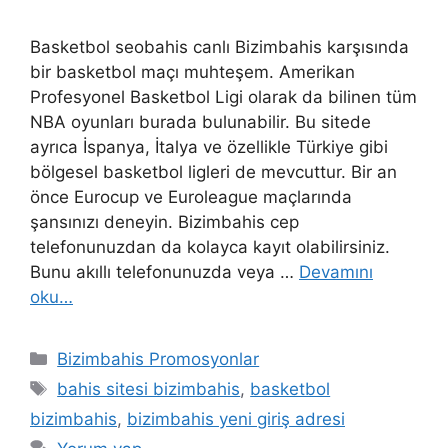
Basketbol seobahis canlı Bizimbahis karşısında
bir basketbol maçı muhteşem. Amerikan
Profesyonel Basketbol Ligi olarak da bilinen tüm
NBA oyunları burada bulunabilir. Bu sitede
ayrıca İspanya, İtalya ve özellikle Türkiye gibi
bölgesel basketbol ligleri de mevcuttur. Bir an
önce Eurocup ve Euroleague maçlarında
şansınızı deneyin. Bizimbahis cep
telefonunuzdan da kolayca kayıt olabilirsiniz.
Bunu akıllı telefonunuzda veya …
Devamını
oku…
Kategoriler
Bizimbahis Promosyonlar
Etiketler
bahis sitesi bizimbahis
,
basketbol
bizimbahis
,
bizimbahis yeni giriş adresi