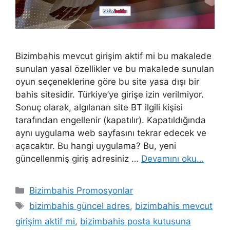
Bizimbahis mevcut girişim aktif mi bu makalede
sunulan yasal özellikler ve bu makalede sunulan
oyun seçeneklerine göre bu site yasa dışı bir
bahis sitesidir. Türkiye’ye girişe izin verilmiyor.
Sonuç olarak, algılanan site BT ilgili kişisi
tarafından engellenir (kapatılır). Kapatıldığında
aynı uygulama web sayfasını tekrar edecek ve
açacaktır. Bu hangi uygulama? Bu, yeni
güncellenmiş giriş adresiniz …
Devamını oku…
Kategoriler
Bizimbahis Promosyonlar
Etiketler
bizimbahis güncel adres
,
bizimbahis mevcut
girişim aktif mi
,
bizimbahis posta kutusuna