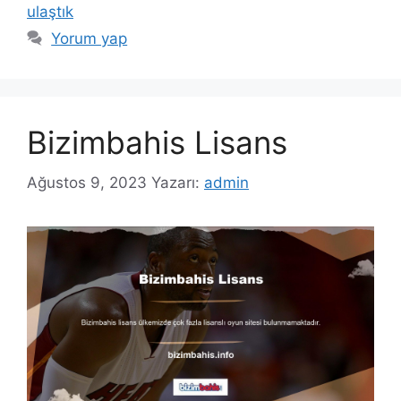
ulaştık
Yorum yap
Bizimbahis Lisans
Ağustos 9, 2023
Yazarı:
admin