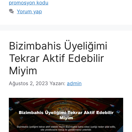
promosyon kodu
Yorum yap
Bizimbahis Üyeliğimi
Tekrar Aktif Edebilir
Miyim
Ağustos 2, 2023
Yazarı:
admin