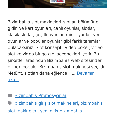
Bizimbahis slot makineleri ‘slotlar’ bölümüne
gidin ve kart oyunları, canlı oyunlar, slotlar,
klasik slotlar, çeşitli oyunlar, mini oyunlar, yeni
oyunlar ve popüler oyunlar gibi farklı tanımlar
bulacaksınız. Slot konsepti, video poker, video
slot ve video bingo gibi seçenekleri içerir. Bu
şirketler arasından Bizimbahis web sitesinden
bilinen popüler Bizimbahis slot makinesi seçildi.
NetEnt, slotları daha eğlenceli, …
Devamını
oku…
Kategoriler
Bizimbahis Promosyonlar
Etiketler
bizimbahis giriş slot makineleri
,
bizimbahis
slot makineleri
,
yeni giris bizimbahis