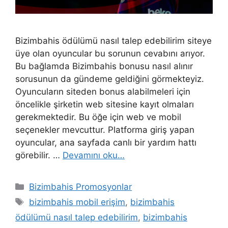
Bizimbahis ödülümü nasıl talep edebilirim siteye
üye olan oyuncular bu sorunun cevabını arıyor.
Bu bağlamda Bizimbahis bonusu nasıl alınır
sorusunun da gündeme geldiğini görmekteyiz.
Oyuncuların siteden bonus alabilmeleri için
öncelikle şirketin web sitesine kayıt olmaları
gerekmektedir. Bu öğe için web ve mobil
seçenekler mevcuttur. Platforma giriş yapan
oyuncular, ana sayfada canlı bir yardım hattı
görebilir. …
Devamını oku…
Kategoriler
Bizimbahis Promosyonlar
Etiketler
bizimbahis mobil erişim
,
bizimbahis
ödülümü nasıl talep edebilirim
,
bizimbahis