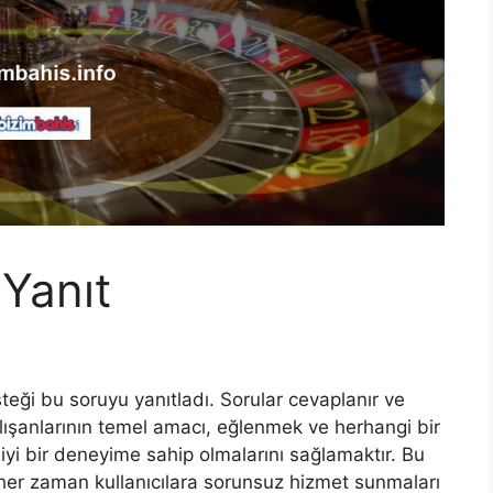
 Yanıt
teği bu soruyu yanıtladı. Sorular cevaplanır ve
lışanlarının temel amacı, eğlenmek ve herhangi bir
yi bir deneyime sahip olmalarını sağlamaktır. Bu
her zaman kullanıcılara sorunsuz hizmet sunmaları