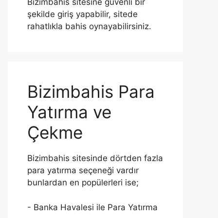
Bizimbahis sitesine güvenli bir
şekilde giriş yapabilir, sitede
rahatlıkla bahis oynayabilirsiniz.
Bizimbahis Para
Yatırma ve
Çekme
Bizimbahis sitesinde dörtden fazla
para yatırma seçeneği vardır
bunlardan en popülerleri ise;
- Banka Havalesi ile Para Yatırma