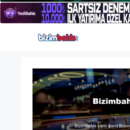
İçeriğe
atla