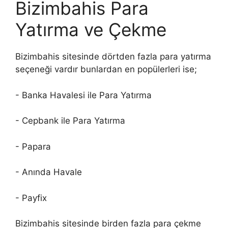
Bizimbahis Para
Yatırma ve Çekme
Bizimbahis sitesinde dörtden fazla para yatırma
seçeneği vardır bunlardan en popülerleri ise;
- Banka Havalesi ile Para Yatırma
- Cepbank ile Para Yatırma
- Papara
- Anında Havale
- Payfix
Bizimbahis sitesinde birden fazla para çekme