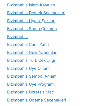
Bizimbahis İşlem Kayıtları
Bizimbahis Destek Seçenekleri
Bizimbahis Üyelik Şartları
Bizimbahis Sorun Çözümü
Bizimbahis
Bizimbahis Canlı Yanıt
Bizimbahis Gelir Yatırımları
Bizimbahis Türk Çekiciliği
Bizimbahis Üye Ortamı
Bizimbahis Sembol Anlamı
Bizimbahis Üye Programı
Bizimbahis Ücretsiz Maç
Bizimbahis Ödeme Seçenekleri