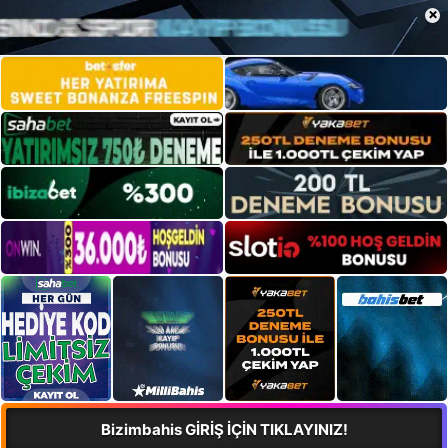
×
Bizimbahis GİRİŞ İÇİN TIKLAYINIZ!