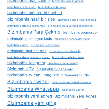
bizimbahis maç izleme
bizimbahis maç kuponları
bizimbahis mobil cihaz
bizimbahis mobil oyun
bizimbahis müşteri hizmetleri
bizimbahis nasil bir site
bizimbahis ofis sitesi hakkında
bizimbahis ortaklık sözleşmesi
bizimbahis para yatırma seçenekleri
Bizimbahis Para Çekme
bizimbahis promosyon
bizimbahis promosyon kodu
bizimbahis seçenekler sunar
bizimbahis sitesi
bizimbahis slot oyunları
bizimbahis spor bahisleri
bizimbahis sportsbook tv
bizimbahis strateji casino oyunları
bizimbahis tavla kazanma
bizimbahis telegram
bizimbahis tema desteği
Bizimbahis TV
bizimbahis tv canli maç
bizimbahis tv canli maç izle
bizimbahis tv izle
Bizimbahis Twitter
bizimbahis web sitesi hakkında
Bizimbahis Whatsapp
bizimbahis yatırım
bizimbahis yeni adres
Bizimbahis Yeni Adresi
Bizimbahis yeni giriş