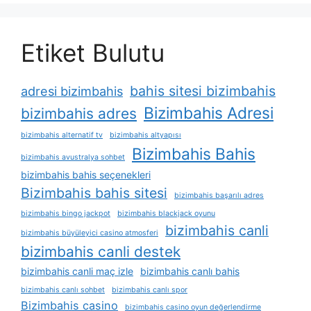
Etiket Bulutu
bahis sitesi bizimbahis
adresi bizimbahis
Bizimbahis Adresi
bizimbahis adres
bizimbahis alternatif tv
bizimbahis altyapısı
Bizimbahis Bahis
bizimbahis avustralya sohbet
bizimbahis bahis seçenekleri
Bizimbahis bahis sitesi
bizimbahis başarılı adres
bizimbahis bingo jackpot
bizimbahis blackjack oyunu
bizimbahis canli
bizimbahis büyüleyici casino atmosferi
bizimbahis canli destek
bizimbahis canli maç izle
bizimbahis canlı bahis
bizimbahis canlı sohbet
bizimbahis canlı spor
Bizimbahis casino
bizimbahis casino oyun değerlendirme