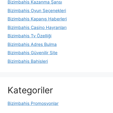
Bizimbahis Kazanma Şansı
Bizimbahis Oyun Seçenekleri
Bizimbahis Kapanış Haberleri
Bizimbahis Casino Hayranları
Bizimbahis Tv Özelliği
Bizimbahis Adres Bulma
Bizimbahis Güvenilir Site
Bizimbahis Bahisleri
Kategoriler
Bizimbahis Promosyonlar