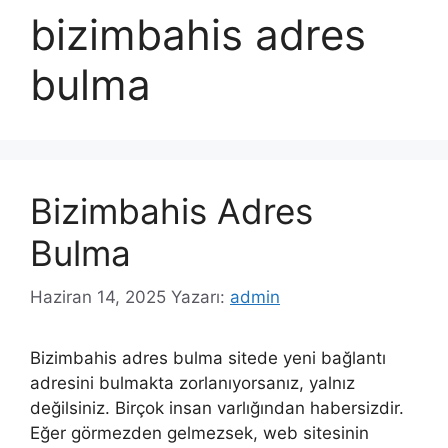
bizimbahis adres
bulma
Bizimbahis Adres
Bulma
Haziran 14, 2025
Yazarı:
admin
Bizimbahis adres bulma sitede yeni bağlantı
adresini bulmakta zorlanıyorsanız, yalnız
değilsiniz. Birçok insan varlığından habersizdir.
Eğer görmezden gelmezsek, web sitesinin