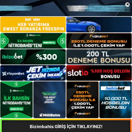
×
Bizimbahis GİRİŞ İÇİN TIKLAYINIZ!