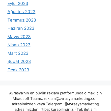
Eylül 2023
Ağustos 2023
Temmuz 2023
Haziran 2023
Mayıs 2023
Nisan 2023
Mart 2023
Şubat 2023
Ocak 2023
Avrasya'nın en büyük reklam platformunda olmak için
Microsoft Teams:
reklam@avrasyamarketing.com
adresimizden veya Telegram: @Avrasyamarketing
adresimizden irtibat kurabilirsiniz. (Tek iletişim