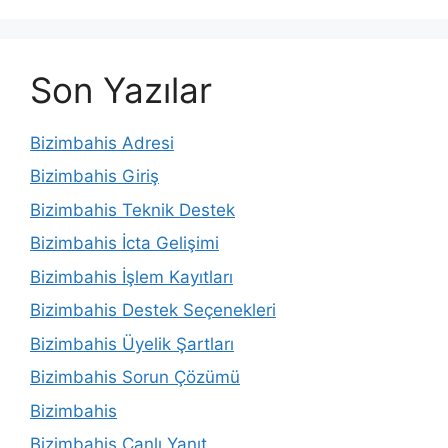
Son Yazılar
Bizimbahis Adresi
Bizimbahis Giriş
Bizimbahis Teknik Destek
Bizimbahis İcta Gelişimi
Bizimbahis İşlem Kayıtları
Bizimbahis Destek Seçenekleri
Bizimbahis Üyelik Şartları
Bizimbahis Sorun Çözümü
Bizimbahis
Bizimbahis Canlı Yanıt