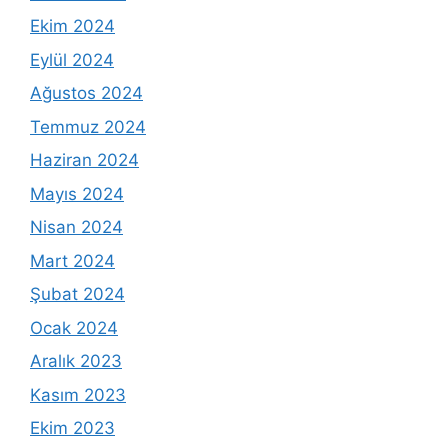
Ekim 2024
Eylül 2024
Ağustos 2024
Temmuz 2024
Haziran 2024
Mayıs 2024
Nisan 2024
Mart 2024
Şubat 2024
Ocak 2024
Aralık 2023
Kasım 2023
Ekim 2023