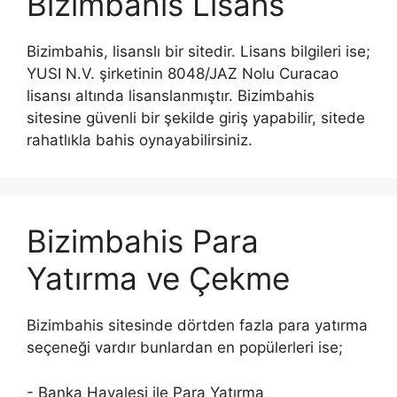
Bizimbahis Lisans
Bizimbahis, lisanslı bir sitedir. Lisans bilgileri ise;
YUSI N.V. şirketinin 8048/JAZ Nolu Curacao
lisansı altında lisanslanmıştır. Bizimbahis
sitesine güvenli bir şekilde giriş yapabilir, sitede
rahatlıkla bahis oynayabilirsiniz.
Bizimbahis Para
Yatırma ve Çekme
Bizimbahis sitesinde dörtden fazla para yatırma
seçeneği vardır bunlardan en popülerleri ise;
- Banka Havalesi ile Para Yatırma