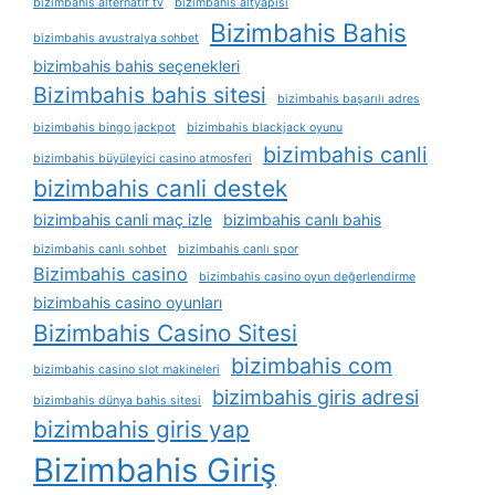
bizimbahis alternatif tv
bizimbahis altyapısı
Bizimbahis Bahis
bizimbahis avustralya sohbet
bizimbahis bahis seçenekleri
Bizimbahis bahis sitesi
bizimbahis başarılı adres
bizimbahis bingo jackpot
bizimbahis blackjack oyunu
bizimbahis canli
bizimbahis büyüleyici casino atmosferi
bizimbahis canli destek
bizimbahis canli maç izle
bizimbahis canlı bahis
bizimbahis canlı sohbet
bizimbahis canlı spor
Bizimbahis casino
bizimbahis casino oyun değerlendirme
bizimbahis casino oyunları
Bizimbahis Casino Sitesi
bizimbahis com
bizimbahis casino slot makineleri
bizimbahis giris adresi
bizimbahis dünya bahis sitesi
bizimbahis giris yap
Bizimbahis Giriş