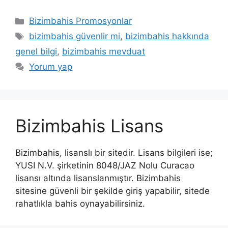
Kategoriler
Bizimbahis Promosyonlar
Etiketler
bizimbahis güvenlir mi
,
bizimbahis hakkında
genel bilgi
,
bizimbahis mevduat
Yorum yap
Bizimbahis Lisans
Bizimbahis, lisanslı bir sitedir. Lisans bilgileri ise;
YUSI N.V. şirketinin 8048/JAZ Nolu Curacao
lisansı altında lisanslanmıştır. Bizimbahis
sitesine güvenli bir şekilde giriş yapabilir, sitede
rahatlıkla bahis oynayabilirsiniz.