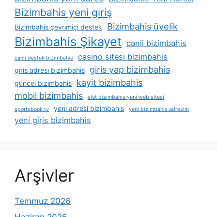
Bizimbahis yeni giriş
Bizimbahis üyelik
Bizimbahis çevrimiçi destek
Bizimbahis Şikayet
canli bizimbahis
casino sitesi bizimbahis
canlı destek bizimbahis
giris yap bizimbahis
giris adresi bizimbahis
kayit bizimbahis
güncel bizimbahis
mobil bizimbahis
slot bizimbahis yeni web sitesi
yeni adresi bizimbahis
sportsbook tv
yeni bizimbahis adresim
yeni giris bizimbahis
Arşivler
Temmuz 2026