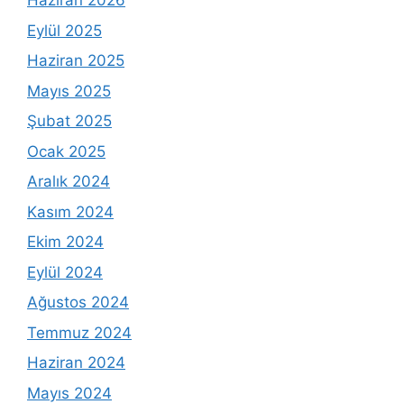
Haziran 2026
Eylül 2025
Haziran 2025
Mayıs 2025
Şubat 2025
Ocak 2025
Aralık 2024
Kasım 2024
Ekim 2024
Eylül 2024
Ağustos 2024
Temmuz 2024
Haziran 2024
Mayıs 2024