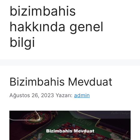
bizimbahis
hakkında genel
bilgi
Bizimbahis Mevduat
Ağustos 26, 2023
Yazarı:
admin