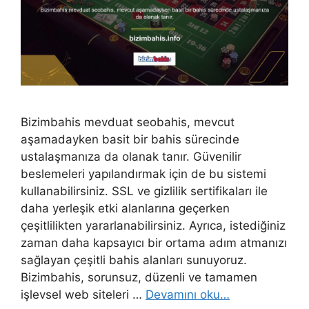
Bizimbahis mevduat seobahis, mevcut
aşamadayken basit bir bahis sürecinde
ustalaşmanıza da olanak tanır. Güvenilir
beslemeleri yapılandırmak için de bu sistemi
kullanabilirsiniz. SSL ve gizlilik sertifikaları ile
daha yerleşik etki alanlarına geçerken
çeşitlilikten yararlanabilirsiniz. Ayrıca, istediğiniz
zaman daha kapsayıcı bir ortama adım atmanızı
sağlayan çeşitli bahis alanları sunuyoruz.
Bizimbahis, sorunsuz, düzenli ve tamamen
işlevsel web siteleri …
Devamını oku…