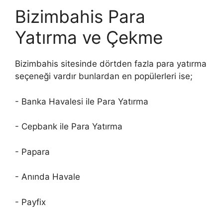
Bizimbahis Para
Yatırma ve Çekme
Bizimbahis sitesinde dörtden fazla para yatırma
seçeneği vardır bunlardan en popülerleri ise;
- Banka Havalesi ile Para Yatırma
- Cepbank ile Para Yatırma
- Papara
- Anında Havale
- Payfix