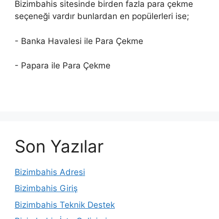
Bizimbahis sitesinde birden fazla para çekme
seçeneği vardır bunlardan en popülerleri ise;
- Banka Havalesi ile Para Çekme
- Papara ile Para Çekme
Son Yazılar
Bizimbahis Adresi
Bizimbahis Giriş
Bizimbahis Teknik Destek