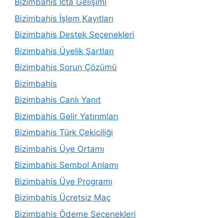
Bizimbahis İcta Gelişimi
Bizimbahis İşlem Kayıtları
Bizimbahis Destek Seçenekleri
Bizimbahis Üyelik Şartları
Bizimbahis Sorun Çözümü
Bizimbahis
Bizimbahis Canlı Yanıt
Bizimbahis Gelir Yatırımları
Bizimbahis Türk Çekiciliği
Bizimbahis Üye Ortamı
Bizimbahis Sembol Anlamı
Bizimbahis Üye Programı
Bizimbahis Ücretsiz Maç
Bizimbahis Ödeme Seçenekleri