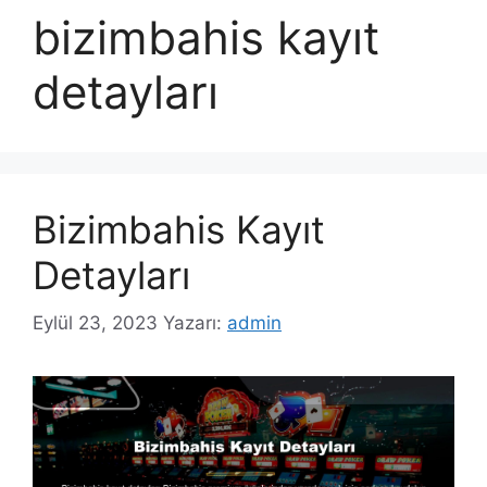
bizimbahis kayıt
detayları
Bizimbahis Kayıt
Detayları
Eylül 23, 2023
Yazarı:
admin