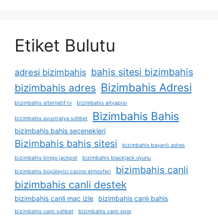
Etiket Bulutu
bahis sitesi bizimbahis
adresi bizimbahis
Bizimbahis Adresi
bizimbahis adres
bizimbahis alternatif tv
bizimbahis altyapısı
Bizimbahis Bahis
bizimbahis avustralya sohbet
bizimbahis bahis seçenekleri
Bizimbahis bahis sitesi
bizimbahis başarılı adres
bizimbahis bingo jackpot
bizimbahis blackjack oyunu
bizimbahis canli
bizimbahis büyüleyici casino atmosferi
bizimbahis canli destek
bizimbahis canli maç izle
bizimbahis canlı bahis
bizimbahis canlı sohbet
bizimbahis canlı spor