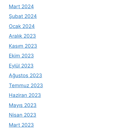
Mart 2024
Şubat 2024
Ocak 2024
Aralık 2023
Kasım 2023
Ekim 2023
Eylül 2023
Ağustos 2023
Temmuz 2023
Haziran 2023
Mayıs 2023
Nisan 2023
Mart 2023