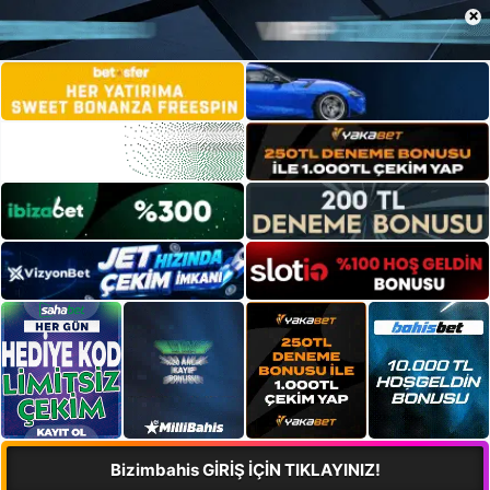
×
Bizimbahis GİRİŞ İÇİN TIKLAYINIZ!