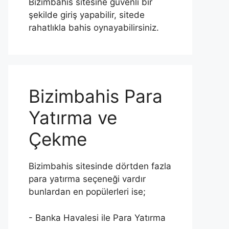
Bizimbahis sitesine güvenli bir
şekilde giriş yapabilir, sitede
rahatlıkla bahis oynayabilirsiniz.
Bizimbahis Para
Yatırma ve
Çekme
Bizimbahis sitesinde dörtden fazla
para yatırma seçeneği vardır
bunlardan en popülerleri ise;
- Banka Havalesi ile Para Yatırma