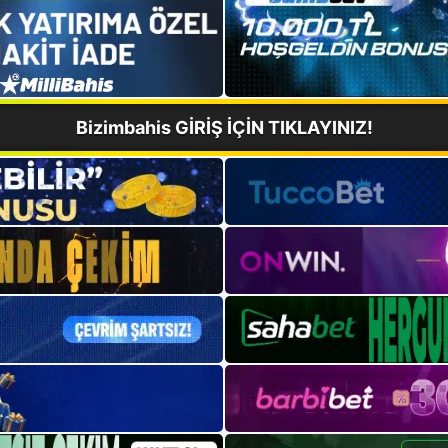
Bizimbahis GİRİŞ İÇİN TIKLAYINIZ!