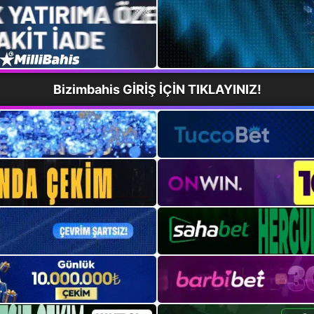
Bizimbahis GİRİŞ İÇİN TIKLAYINIZ!