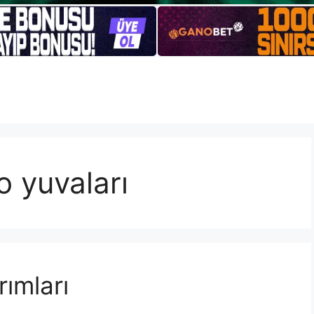
o yuvaları
rımları