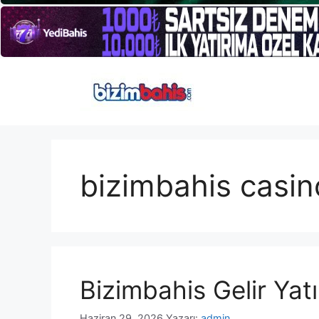
İçeriğe
atla
bizimbahis casin
Bizimbahis Gelir Yatı
Haziran 29, 2026
Yazarı:
admin