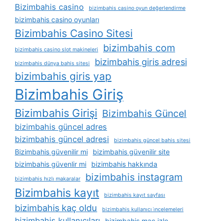
Bizimbahis casino
bizimbahis casino oyun değerlendirme
bizimbahis casino oyunları
Bizimbahis Casino Sitesi
bizimbahis com
bizimbahis casino slot makineleri
bizimbahis giris adresi
bizimbahis dünya bahis sitesi
bizimbahis giris yap
Bizimbahis Giriş
Bizimbahis Girişi
Bizimbahis Güncel
bizimbahis güncel adres
bizimbahis güncel adresi
bizimbahis güncel bahis sitesi
Bizimbahis güvenilir mi
bizimbahis güvenilir site
bizimbahis güvenlir mi
bizimbahis hakkında
bizimbahis instagram
bizimbahis hızlı makaralar
Bizimbahis kayıt
bizimbahis kayıt sayfası
bizimbahis kaç oldu
bizimbahis kullanıcı i̇ncelemeleri
bizimbahis kullanıcıları
bizimbahis maç izle