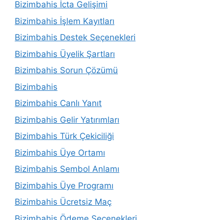
Bizimbahis İcta Gelişimi
Bizimbahis İşlem Kayıtları
Bizimbahis Destek Seçenekleri
Bizimbahis Üyelik Şartları
Bizimbahis Sorun Çözümü
Bizimbahis
Bizimbahis Canlı Yanıt
Bizimbahis Gelir Yatırımları
Bizimbahis Türk Çekiciliği
Bizimbahis Üye Ortamı
Bizimbahis Sembol Anlamı
Bizimbahis Üye Programı
Bizimbahis Ücretsiz Maç
Bizimbahis Ödeme Seçenekleri