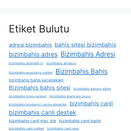
Etiket Bulutu
bahis sitesi bizimbahis
adresi bizimbahis
Bizimbahis Adresi
bizimbahis adres
bizimbahis alternatif tv
bizimbahis altyapısı
Bizimbahis Bahis
bizimbahis avustralya sohbet
bizimbahis bahis seçenekleri
Bizimbahis bahis sitesi
bizimbahis başarılı adres
bizimbahis bingo jackpot
bizimbahis blackjack oyunu
bizimbahis canli
bizimbahis büyüleyici casino atmosferi
bizimbahis canli destek
bizimbahis canli maç izle
bizimbahis canlı bahis
bizimbahis canlı sohbet
bizimbahis canlı spor