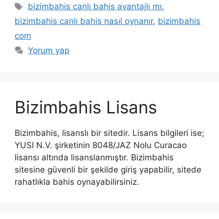
Etiketler
bizimbahis canlı bahis avantajlı mı
,
bizimbahis canlı bahis nasıl oynanır
,
bizimbahis
com
Yorum yap
Bizimbahis Lisans
Bizimbahis, lisanslı bir sitedir. Lisans bilgileri ise;
YUSI N.V. şirketinin 8048/JAZ Nolu Curacao
lisansı altında lisanslanmıştır. Bizimbahis
sitesine güvenli bir şekilde giriş yapabilir, sitede
rahatlıkla bahis oynayabilirsiniz.