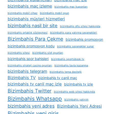
bizimbahis maç izleme
bizimbahis maç kuponları
bizimbahis mobil cihaz
bizimbahis mobil oyun
bizimbahis müşteri hizmetleri
bizimbahis nasil bir site
bizimbahis ofis sitesi hakkında
bizimbahis ortaklık sözleşmesi
bizimbahis para yatırma seçenekleri
Bizimbahis Para Çekme
bizimbahis promosyon
bizimbahis promosyon kodu
bizimbahis seçenekler sunar
bizimbahis sitesi
bizimbahis slot oyunları
bizimbahis spor bahisleri
bizimbahis sportsbook tv
bizimbahis strateji casino oyunları
bizimbahis tavla kazanma
bizimbahis telegram
bizimbahis tema desteği
Bizimbahis TV
bizimbahis tv canli maç
bizimbahis tv canli maç izle
bizimbahis tv izle
Bizimbahis Twitter
bizimbahis web sitesi hakkında
Bizimbahis Whatsapp
bizimbahis yatırım
bizimbahis yeni adres
Bizimbahis Yeni Adresi
Bizimbahis yeni giriş