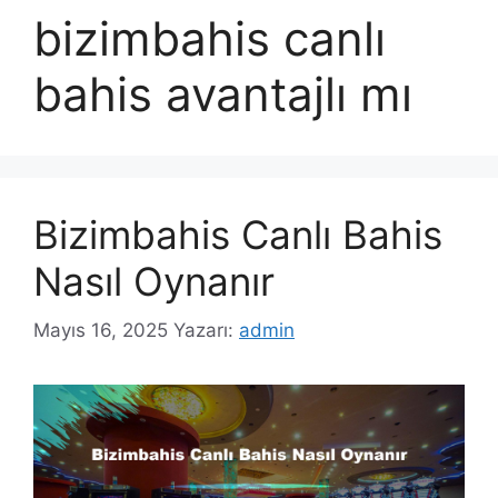
bizimbahis canlı
bahis avantajlı mı
Bizimbahis Canlı Bahis
Nasıl Oynanır
Mayıs 16, 2025
Yazarı:
admin