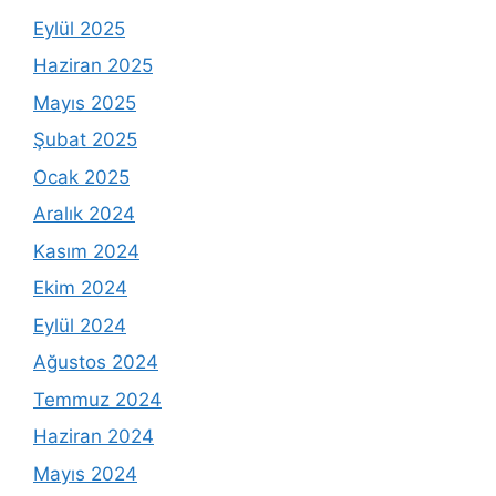
Eylül 2025
Haziran 2025
Mayıs 2025
Şubat 2025
Ocak 2025
Aralık 2024
Kasım 2024
Ekim 2024
Eylül 2024
Ağustos 2024
Temmuz 2024
Haziran 2024
Mayıs 2024