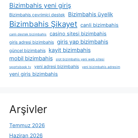
Bizimbahis yeni giriş
Bizimbahis üyelik
Bizimbahis çevrimiçi destek
Bizimbahis Şikayet
canli bizimbahis
casino sitesi bizimbahis
canlı destek bizimbahis
giris yap bizimbahis
giris adresi bizimbahis
kayit bizimbahis
güncel bizimbahis
mobil bizimbahis
slot bizimbahis yeni web sitesi
yeni adresi bizimbahis
sportsbook tv
yeni bizimbahis adresim
yeni giris bizimbahis
Arşivler
Temmuz 2026
Haziran 2026