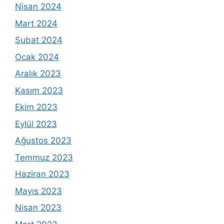
Nisan 2024
Mart 2024
Şubat 2024
Ocak 2024
Aralık 2023
Kasım 2023
Ekim 2023
Eylül 2023
Ağustos 2023
Temmuz 2023
Haziran 2023
Mayıs 2023
Nisan 2023