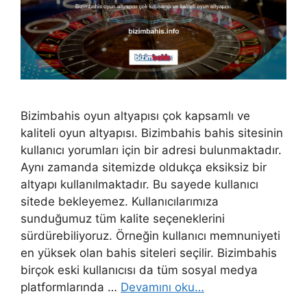
Bizimbahis oyun altyapısı çok kapsamlı ve
kaliteli oyun altyapısı. Bizimbahis bahis sitesinin
kullanıcı yorumları için bir adresi bulunmaktadır.
Aynı zamanda sitemizde oldukça eksiksiz bir
altyapı kullanılmaktadır. Bu sayede kullanıcı
sitede bekleyemez. Kullanıcılarımıza
sunduğumuz tüm kalite seçeneklerini
sürdürebiliyoruz. Örneğin kullanıcı memnuniyeti
en yüksek olan bahis siteleri seçilir. Bizimbahis
birçok eski kullanıcısı da tüm sosyal medya
platformlarında …
Devamını oku…