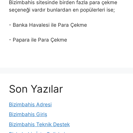
Bizimbahis sitesinde birden fazla para çekme
seçeneği vardır bunlardan en popülerleri ise;
- Banka Havalesi ile Para Çekme
- Papara ile Para Çekme
Son Yazılar
Bizimbahis Adresi
Bizimbahis Giriş
Bizimbahis Teknik Destek