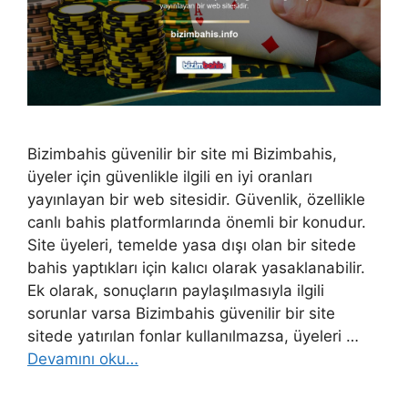
Bizimbahis güvenilir bir site mi Bizimbahis,
üyeler için güvenlikle ilgili en iyi oranları
yayınlayan bir web sitesidir. Güvenlik, özellikle
canlı bahis platformlarında önemli bir konudur.
Site üyeleri, temelde yasa dışı olan bir sitede
bahis yaptıkları için kalıcı olarak yasaklanabilir.
Ek olarak, sonuçların paylaşılmasıyla ilgili
sorunlar varsa Bizimbahis güvenilir bir site
sitede yatırılan fonlar kullanılmazsa, üyeleri …
Devamını oku…