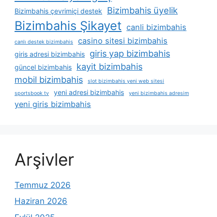
Bizimbahis üyelik
Bizimbahis çevrimiçi destek
Bizimbahis Şikayet
canli bizimbahis
casino sitesi bizimbahis
canlı destek bizimbahis
giris yap bizimbahis
giris adresi bizimbahis
kayit bizimbahis
güncel bizimbahis
mobil bizimbahis
slot bizimbahis yeni web sitesi
yeni adresi bizimbahis
sportsbook tv
yeni bizimbahis adresim
yeni giris bizimbahis
Arşivler
Temmuz 2026
Haziran 2026