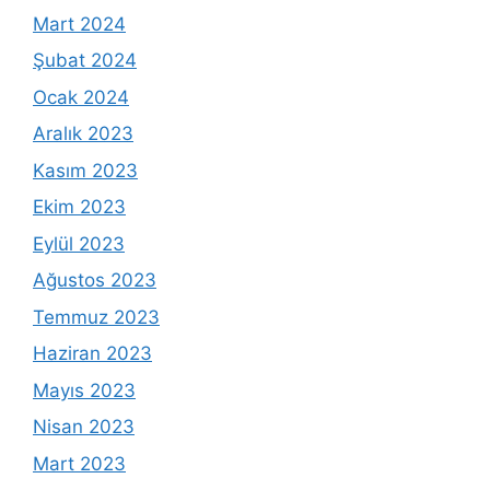
Mart 2024
Şubat 2024
Ocak 2024
Aralık 2023
Kasım 2023
Ekim 2023
Eylül 2023
Ağustos 2023
Temmuz 2023
Haziran 2023
Mayıs 2023
Nisan 2023
Mart 2023