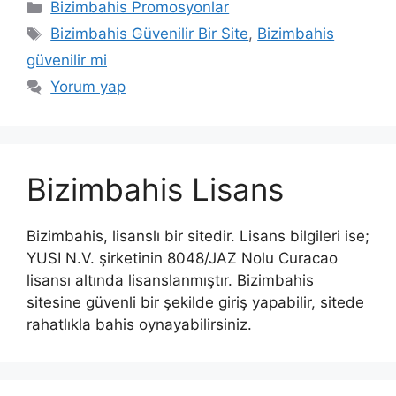
Kategoriler
Bizimbahis Promosyonlar
Etiketler
Bizimbahis Güvenilir Bir Site
,
Bizimbahis
güvenilir mi
Yorum yap
Bizimbahis Lisans
Bizimbahis, lisanslı bir sitedir. Lisans bilgileri ise;
YUSI N.V. şirketinin 8048/JAZ Nolu Curacao
lisansı altında lisanslanmıştır. Bizimbahis
sitesine güvenli bir şekilde giriş yapabilir, sitede
rahatlıkla bahis oynayabilirsiniz.