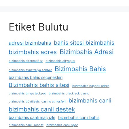
Etiket Bulutu
bahis sitesi bizimbahis
adresi bizimbahis
Bizimbahis Adresi
bizimbahis adres
bizimbahis alternatif tv
bizimbahis altyapısı
Bizimbahis Bahis
bizimbahis avustralya sohbet
bizimbahis bahis seçenekleri
Bizimbahis bahis sitesi
bizimbahis başarılı adres
bizimbahis bingo jackpot
bizimbahis blackjack oyunu
bizimbahis canli
bizimbahis büyüleyici casino atmosferi
bizimbahis canli destek
bizimbahis canli maç izle
bizimbahis canlı bahis
bizimbahis canlı sohbet
bizimbahis canlı spor