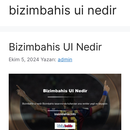
bizimbahis ui nedir
Bizimbahis UI Nedir
Ekim 5, 2024
Yazarı:
admin