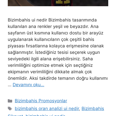
Bizimbahis ui nedir Bizimbahis tasarımında
kullanılan ana renkler yeşil ve beyazdır. Ana
sayfanın üst kısmına kullanıcı dostu bir arayüz
uygulanarak kullanıcıların çok çeşitli bahis
piyasası fırsatlarına kolayca erişmesine olanak
sağlanmıştır. İstediğiniz tesisi seçerek uygun
seviyedeki ilgili alana erişebilirsiniz. Saha
verimliliğini optimize etmek için seçtiğiniz
ekipmanın verimliliğini dikkate almak çok
önemlidir. Aksi takdirde temanın doğru kullanımı
…
Devamını oku…
Kategoriler
Bizimbahis Promosyonlar
Etiketler
bizimbahis oran analizi ui nedir
,
Bizimbahis