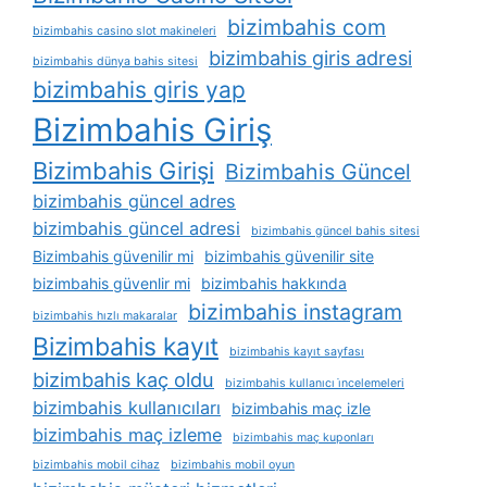
bizimbahis com
bizimbahis casino slot makineleri
bizimbahis giris adresi
bizimbahis dünya bahis sitesi
bizimbahis giris yap
Bizimbahis Giriş
Bizimbahis Girişi
Bizimbahis Güncel
bizimbahis güncel adres
bizimbahis güncel adresi
bizimbahis güncel bahis sitesi
Bizimbahis güvenilir mi
bizimbahis güvenilir site
bizimbahis güvenlir mi
bizimbahis hakkında
bizimbahis instagram
bizimbahis hızlı makaralar
Bizimbahis kayıt
bizimbahis kayıt sayfası
bizimbahis kaç oldu
bizimbahis kullanıcı i̇ncelemeleri
bizimbahis kullanıcıları
bizimbahis maç izle
bizimbahis maç izleme
bizimbahis maç kuponları
bizimbahis mobil cihaz
bizimbahis mobil oyun