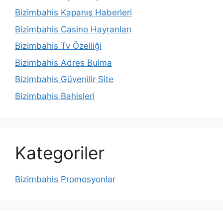
Bizimbahis Kapanış Haberleri
Bizimbahis Casino Hayranları
Bizimbahis Tv Özelliği
Bizimbahis Adres Bulma
Bizimbahis Güvenilir Site
Bizimbahis Bahisleri
Kategoriler
Bizimbahis Promosyonlar