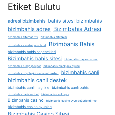
Etiket Bulutu
bahis sitesi bizimbahis
adresi bizimbahis
Bizimbahis Adresi
bizimbahis adres
bizimbahis alternatif tv
bizimbahis altyapısı
Bizimbahis Bahis
bizimbahis avustralya sohbet
bizimbahis bahis seçenekleri
Bizimbahis bahis sitesi
bizimbahis başarılı adres
bizimbahis bingo jackpot
bizimbahis blackjack oyunu
bizimbahis canli
bizimbahis büyüleyici casino atmosferi
bizimbahis canli destek
bizimbahis canli maç izle
bizimbahis canlı bahis
bizimbahis canlı sohbet
bizimbahis canlı spor
Bizimbahis casino
bizimbahis casino oyun değerlendirme
bizimbahis casino oyunları
Bizimbahis Casino Sitesi