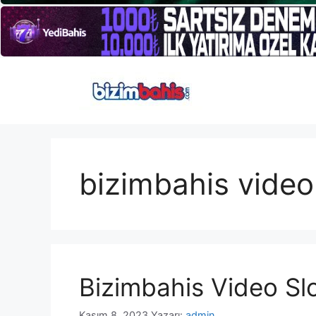
İçeriğe
atla
bizimbahis video 
Bizimbahis Video Slo
Kasım 8, 2023
Yazarı:
admin